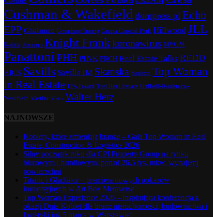
CREAM
Ceetrus
Cushman & Wakefield
Echo
dompress.pl
JLL
EPP
Hillwood
Ghelamco
Grupa Capital Park
Greenberg Traurig
Knight Frank
koronawirus
MVGM
Kajima
Kinnarps
Panattoni
PHH
REDD
PINK
Real Estate Talks
PRCH
Savills
Top Woman
Skanska
Savills IM
RICS
Sodexo
in Real Estate
Trei Real Estate
Unibail-Rodamco-
TPA Poland
Walter Herz
Westfield
Vastint
Vistra
NAJNOWSZE
Kobiety, które zmieniają branżę – Gala Top Woman in Real
Estate, Construction & Logistics 2026
Silny początek roku dla CPI Property Group na rynku
biurowym i handlowym: ponad 26,5 tys. mkw. wynajętej
powierzchni
Titanic i Gladiator – premiera nowych pokazów
immersyjnych w Art Box Metaverse
Top Woman Experience 2026 – inspirująca konferencja z
okazji Dnia Kobiet dla branż nieruchomości, budownictwa i
logistyki już 5 marca w Warszawie!