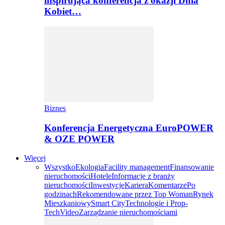
inspirująca konferencja z okazji Dnia
Kobiet…
Biznes
Konferencja Energetyczna EuroPOWER
& OZE POWER
Więcej
Wszystko
Ekologia
Facility management
Finansowanie
nieruchomości
Hotele
Informacje z branży
nieruchomości
Inwestycje
Kariera
Komentarze
Po
godzinach
Rekomendowane przez Top Woman
Rynek
Mieszkaniowy
Smart City
Technologie i Prop-
Tech
Video
Zarządzanie nieruchomościami