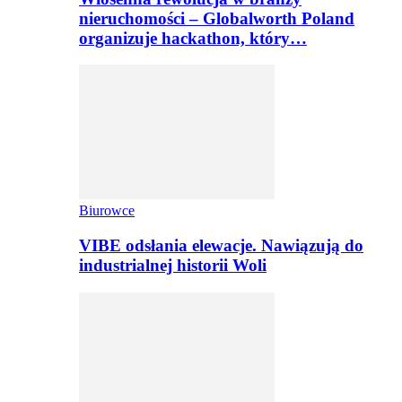
nieruchomości – Globalworth Poland
organizuje hackathon, który…
Biurowce
VIBE odsłania elewacje. Nawiązują do
industrialnej historii Woli