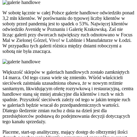
W sobotę łącznie w całej Polsce galerie handlowe odwiedziło ponad
3,2 mln klientów. W porównaniu do typowej liczby klientów w
soboty przed pandemią jest to spadek o 53%. Najwięcej klientów
odwiedziło Avenidę w Poznaniu i Galerię Krakowską. Zaś nie
licząc galerii przy dworcach największy ruch odnotowano w Focus
Mal w Zielonej Górzel, Vivo! w Lublinie i Manufakturze w Łodzi.
W przypadku tych galerii różnica między dniami roboczymi a
sobotą nie była znacząca.
Większość sklepów w galeriach handlowych zostało zamkniętych
14 marca. Od tego czasu wiele się zmieniło. Wśród właścicieli
sieciówek zaistniała uzasadniona obawa, że w nowym reżimie
sanitarnym, likwidującym ofertę rozrywkową i restauracyjną, centra
handlowe staną się mniej atrakcyjne dla klientów i ruch w nich
spadnie. Przyszłość sieciówek zależy od tego w jakim tempie ruch
w galeriach będzie wracał do przedpandemicznych wartości.
Dlatego śledzenie zmian ruchu z dnia na dzień jest dla
przedsiębiorców podstawą do podejmowania decyzji dotyczących
tego kanału sprzedaży.
Placeme, start-up analityczny, mający dostęp do olbrzymiej ilości