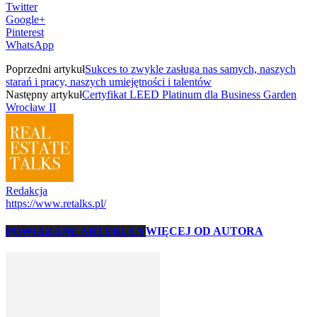
Twitter
Google+
Pinterest
WhatsApp
Poprzedni artykuł
Sukces to zwykle zasługa nas samych, naszych
starań i pracy, naszych umiejętności i talentów
Następny artykuł
Certyfikat LEED Platinum dla Business Garden
Wrocław II
Redakcja
https://www.retalks.pl/
POWIĄZANE ARTYKUŁY
WIĘCEJ OD AUTORA