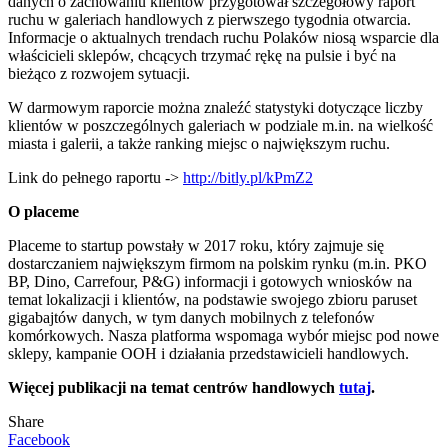
danych o zachowaniu klientów przygotował szczegółowy raport
ruchu w galeriach handlowych z pierwszego tygodnia otwarcia.
Informacje o aktualnych trendach ruchu Polaków niosą wsparcie dla
właścicieli sklepów, chcących trzymać rękę na pulsie i być na
bieżąco z rozwojem sytuacji.
W darmowym raporcie można znaleźć statystyki dotyczące liczby
klientów w poszczególnych galeriach w podziale m.in. na wielkość
miasta i galerii, a także ranking miejsc o największym ruchu.
Link do pełnego raportu ->
http://bitly.pl/kPmZ2
O placeme
Placeme to startup powstały w 2017 roku, który zajmuje się
dostarczaniem największym firmom na polskim rynku (m.in. PKO
BP, Dino, Carrefour, P&G) informacji i gotowych wniosków na
temat lokalizacji i klientów, na podstawie swojego zbioru paruset
gigabajtów danych, w tym danych mobilnych z telefonów
komórkowych.
Nasza platforma wspomaga wybór miejsc pod nowe
sklepy, kampanie OOH i działania przedstawicieli handlowych.
Więcej publikacji na temat centrów handlowych
tutaj
.
Share
Facebook