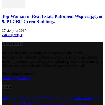
Top Woman in Real Estate Patronem Wspierającym
9. PLGBC Green Building...
27 sierpnia 2019
Załaduj więcej
REDAKCJA
Real Estate Talks jest portalem stworzonym dla branży
nieruchomości, inwestycji i budownictwa, w którym każda firma
może umieszczać treści związane z tą branżą. Jeśli chcecie umieścić
informacje o swojej firmie lub branży prosimy o kontakt.
Skontaktuj się z nami:
redakcja@retalks.pl
TAGI
7R
Cavatina
Axi immo
Adgar
CBRE
ABSL
Brain Embassy
APSYS
Colliers
Cresa
Corees Polska