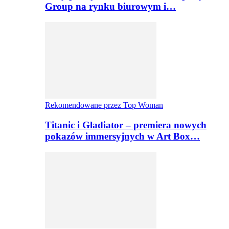
Group na rynku biurowym i…
Rekomendowane przez Top Woman
Titanic i Gladiator – premiera nowych
pokazów immersyjnych w Art Box…