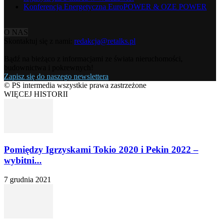
Konferencja Energetyczna EuroPOWER & OZE POWER
O NAS
Skontaktuj się z nami:
redakcja@retalks.pl
Bądź na bieżąco z informacjami ze świata nieruchomości,
budownictwa i pokrewnych!
Zapisz się do naszego newslettera
© PS intermedia wszystkie prawa zastrzeżone
WIĘCEJ HISTORII
Pomiędzy Igrzyskami Tokio 2020 i Pekin 2022 –
wybitni...
7 grudnia 2021