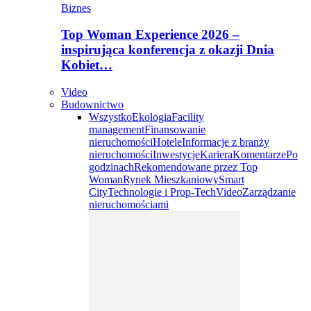
Biznes
Top Woman Experience 2026 –
inspirująca konferencja z okazji Dnia
Kobiet…
Video
Budownictwo
Wszystko
Ekologia
Facility
management
Finansowanie
nieruchomości
Hotele
Informacje z branży
nieruchomości
Inwestycje
Kariera
Komentarze
Po
godzinach
Rekomendowane przez Top
Woman
Rynek Mieszkaniowy
Smart
City
Technologie i Prop-Tech
Video
Zarządzanie
nieruchomościami