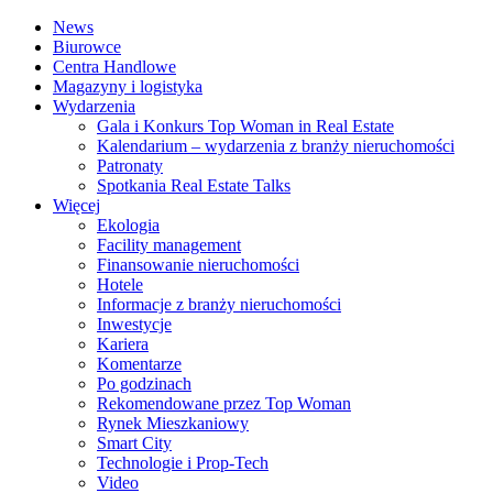
News
Biurowce
Centra Handlowe
Magazyny i logistyka
Wydarzenia
Gala i Konkurs Top Woman in Real Estate
Kalendarium – wydarzenia z branży nieruchomości
Patronaty
Spotkania Real Estate Talks
Więcej
Ekologia
Facility management
Finansowanie nieruchomości
Hotele
Informacje z branży nieruchomości
Inwestycje
Kariera
Komentarze
Po godzinach
Rekomendowane przez Top Woman
Rynek Mieszkaniowy
Smart City
Technologie i Prop-Tech
Video