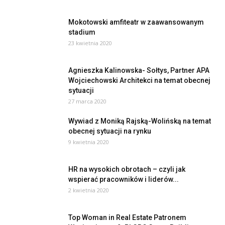
Mokotowski amfiteatr w zaawansowanym
stadium
23 kwietnia 2020
Agnieszka Kalinowska- Sołtys, Partner APA
Wojciechowski Architekci na temat obecnej
sytuacji
27 marca 2020
Wywiad z Moniką Rajską-Wolińską na temat
obecnej sytuacji na rynku
9 kwietnia 2020
HR na wysokich obrotach – czyli jak
wspierać pracowników i liderów...
2 kwietnia 2020
Top Woman in Real Estate Patronem