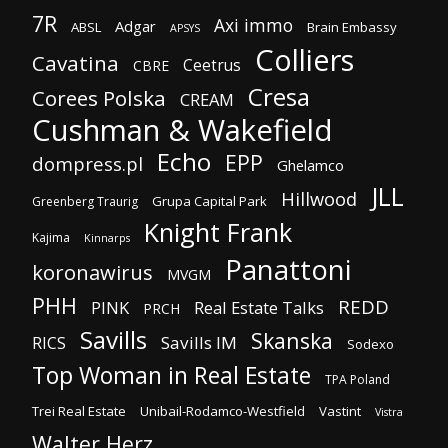
7R
Axi immo
Adgar
ABSL
Brain Embassy
APSYS
Colliers
Cavatina
Ceetrus
CBRE
Cresa
Corees Polska
CREAM
Cushman & Wakefield
Echo
EPP
dompress.pl
Ghelamco
JLL
Hillwood
Grupa Capital Park
Greenberg Traurig
Knight Frank
Kajima
Kinnarps
Panattoni
koronawirus
MVGM
PHH
REDD
PINK
Real Estate Talks
PRCH
Savills
Skanska
Savills IM
RICS
Sodexo
Top Woman in Real Estate
TPA Poland
Trei Real Estate
Unibail-Rodamco-Westfield
Vastint
Vistra
Walter Herz