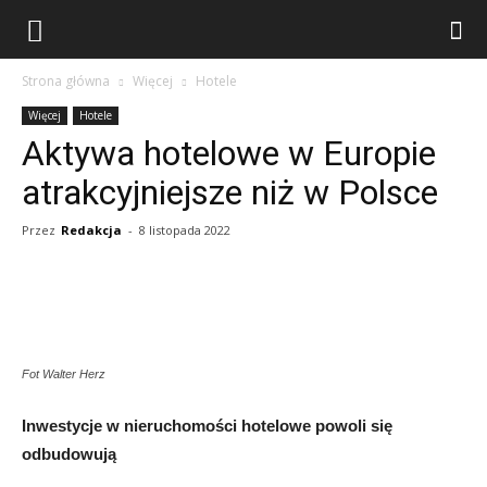
Strona główna
Więcej
Hotele
Więcej
Hotele
Aktywa hotelowe w Europie
atrakcyjniejsze niż w Polsce
Przez
Redakcja
-
8 listopada 2022
Fot Walter Herz
Inwestycje w nieruchomości hotelowe powoli się
odbudowują