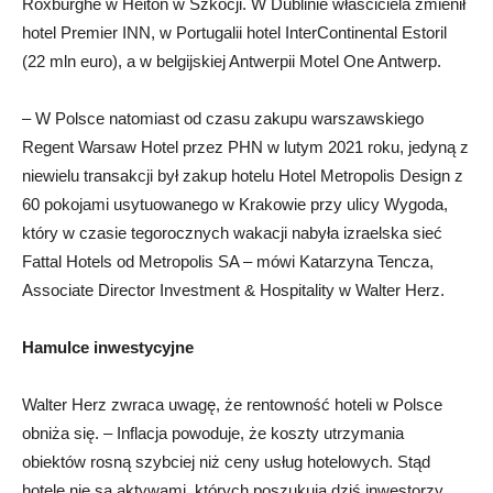
Roxburghe w Heiton w Szkocji. W Dublinie właściciela zmienił
hotel Premier INN, w Portugalii hotel InterContinental Estoril
(22 mln euro), a w belgijskiej Antwerpii Motel One Antwerp.
– W Polsce natomiast od czasu zakupu warszawskiego
Regent Warsaw Hotel przez PHN w lutym 2021 roku, jedyną z
niewielu transakcji był zakup hotelu Hotel Metropolis Design z
60 pokojami usytuowanego w Krakowie przy ulicy Wygoda,
który w czasie tegorocznych wakacji nabyła izraelska sieć
Fattal Hotels od Metropolis SA – mówi Katarzyna Tencza,
Associate Director Investment & Hospitality w Walter Herz.
Hamulce inwestycyjne
Walter Herz zwraca uwagę, że rentowność hoteli w Polsce
obniża się. – Inflacja powoduje, że koszty utrzymania
obiektów rosną szybciej niż ceny usług hotelowych. Stąd
hotele nie są aktywami, których poszukują dziś inwestorzy.