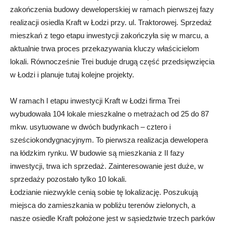
zakończenia budowy deweloperskiej w ramach pierwszej fazy
realizacji osiedla Kraft w Łodzi przy. ul. Traktorowej. Sprzedaż
mieszkań z tego etapu inwestycji zakończyła się w marcu, a
aktualnie trwa proces przekazywania kluczy właścicielom
lokali. Równocześnie Trei buduje drugą część przedsięwzięcia
w Łodzi i planuje tutaj kolejne projekty.
W ramach I etapu inwestycji Kraft w Łodzi firma Trei
wybudowała 104 lokale mieszkalne o metrażach od 25 do 87
mkw. usytuowane w dwóch budynkach – cztero i
sześciokondygnacyjnym. To pierwsza realizacja dewelopera
na łódzkim rynku. W budowie są mieszkania z II fazy
inwestycji, trwa ich sprzedaż. Zainteresowanie jest duże, w
sprzedaży pozostało tylko 10 lokali.
Łodzianie niezwykle cenią sobie tę lokalizację. Poszukują
miejsca do zamieszkania w pobliżu terenów zielonych, a
nasze osiedle Kraft położone jest w sąsiedztwie trzech parków