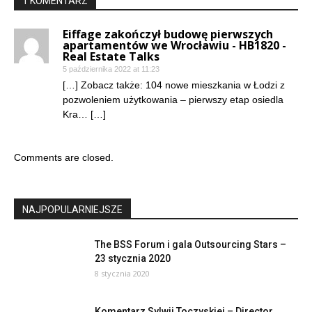
1 KOMENTARZ
Eiffage zakończył budowę pierwszych
apartamentów we Wrocławiu - HB1820 -
Real Estate Talks
5 października 2022 at 11:23
[…] Zobacz także: 104 nowe mieszkania w Łodzi z
pozwoleniem użytkowania – pierwszy etap osiedla
Kra… […]
Comments are closed.
NAJPOPULARNIEJSZE
The BSS Forum i gala Outsourcing Stars –
23 stycznia 2020
8 stycznia 2020
Komentarz Sylwii Toczyskiej – Director