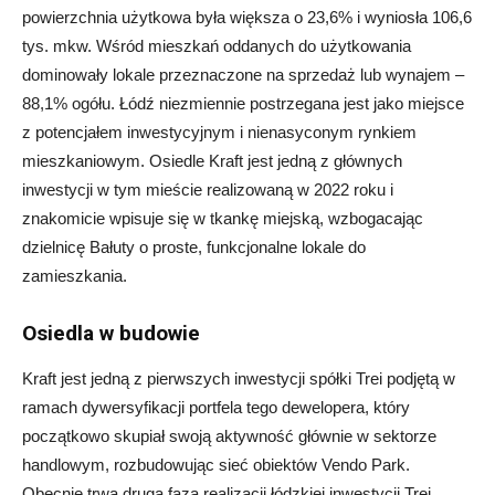
powierzchnia użytkowa była większa o 23,6% i wyniosła 106,6
tys. mkw. Wśród mieszkań oddanych do użytkowania
dominowały lokale przeznaczone na sprzedaż lub wynajem –
88,1% ogółu. Łódź niezmiennie postrzegana jest jako miejsce
z potencjałem inwestycyjnym i nienasyconym rynkiem
mieszkaniowym. Osiedle Kraft jest jedną z głównych
inwestycji w tym mieście realizowaną w 2022 roku i
znakomicie wpisuje się w tkankę miejską, wzbogacając
dzielnicę Bałuty o proste, funkcjonalne lokale do
zamieszkania.
Osiedla w budowie
Kraft jest jedną z pierwszych inwestycji spółki Trei podjętą w
ramach dywersyfikacji portfela tego dewelopera, który
początkowo skupiał swoją aktywność głównie w sektorze
handlowym, rozbudowując sieć obiektów Vendo Park.
Obecnie trwa druga faza realizacji łódzkiej inwestycji Trei,