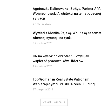
Agnieszka Kalinowska- Sołtys, Partner APA
Wojciechowski Architekci na temat obecnej
sytuacji
27 marca 2020
Wywiad z Moniką Rajską-Wolińską na temat
obecnej sytuacji na rynku
9 kwietnia 2020
HR na wysokich obrotach – czyli jak
wspierać pracowników i liderów...
2 kwietnia 2020
Top Woman in Real Estate Patronem
Wspierającym 9. PLGBC Green Building...
27 sierpnia 2019
Załaduj więcej