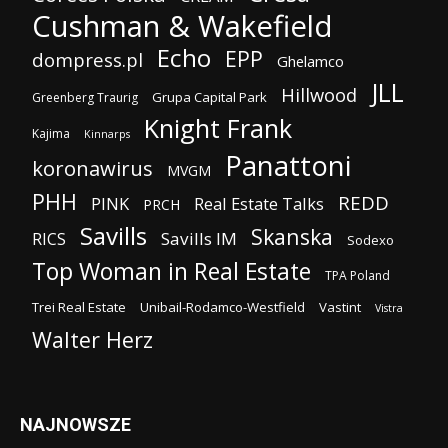
Cushman & Wakefield
Echo
EPP
dompress.pl
Ghelamco
JLL
Hillwood
Grupa Capital Park
Greenberg Traurig
Knight Frank
Kajima
Kinnarps
Panattoni
koronawirus
MVGM
PHH
REDD
PINK
Real Estate Talks
PRCH
Savills
Skanska
Savills IM
RICS
Sodexo
Top Woman in Real Estate
TPA Poland
Trei Real Estate
Unibail-Rodamco-Westfield
Vastint
Vistra
Walter Herz
NAJNOWSZE