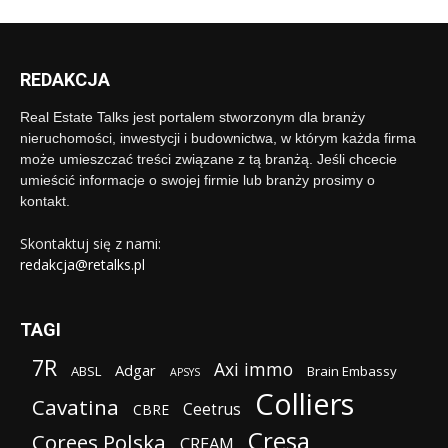
REDAKCJA
Real Estate Talks jest portalem stworzonym dla branży
nieruchomości, inwestycji i budownictwa, w którym każda firma
może umieszczać treści związane z tą branżą. Jeśli chcecie
umieścić informacje o swojej firmie lub branży prosimy o
kontakt.
Skontaktuj się z nami:
redakcja@retalks.pl
TAGI
7R
Axi immo
Adgar
ABSL
Brain Embassy
APSYS
Colliers
Cavatina
Ceetrus
CBRE
Cresa
Corees Polska
CREAM