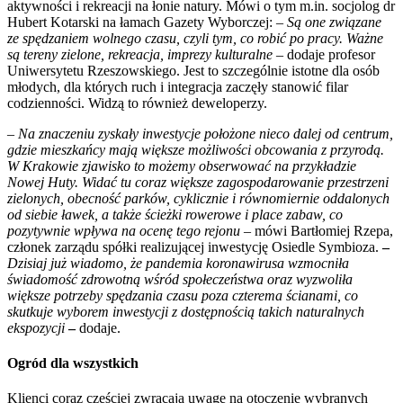
aktywności i rekreacji na łonie natury. Mówi o tym m.in. socjolog dr
Hubert Kotarski na łamach Gazety Wyborczej: –
Są one związane
ze spędzaniem wolnego czasu, czyli tym, co robić po pracy. Ważne
są tereny zielone, rekreacja, imprezy kulturalne
– dodaje profesor
Uniwersytetu Rzeszowskiego. Jest to szczególnie istotne dla osób
młodych, dla których ruch i integracja zaczęły stanowić filar
codzienności. Widzą to również deweloperzy.
– Na znaczeniu zyskały inwestycje położone nieco dalej od centrum,
gdzie mieszkańcy mają większe możliwości obcowania z przyrodą.
W Krakowie zjawisko to możemy obserwować na przykładzie
Nowej Huty. Widać tu coraz większe zagospodarowanie przestrzeni
zielonych, obecność parków, cyklicznie i równomiernie oddalonych
od siebie ławek, a także ścieżki rowerowe i place zabaw, co
pozytywnie wpływa na ocenę tego rejonu
– mówi Bartłomiej Rzepa,
członek zarządu spółki realizującej inwestycję Osiedle Symbioza.
–
Dzisiaj już wiadomo, że pandemia koronawirusa wzmocniła
świadomość zdrowotną wśród społeczeństwa oraz wyzwoliła
większe potrzeby spędzania czasu poza czterema ścianami, co
skutkuje wyborem inwestycji z dostępnością takich naturalnych
ekspozycji
–
dodaje.
Ogród dla wszystkich
Klienci coraz częściej zwracają uwagę na otoczenie wybranych