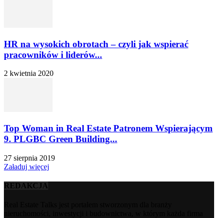
HR na wysokich obrotach – czyli jak wspierać
pracowników i liderów...
2 kwietnia 2020
Top Woman in Real Estate Patronem Wspierającym
9. PLGBC Green Building...
27 sierpnia 2019
Załaduj więcej
REDAKCJA
Real Estate Talks jest portalem stworzonym dla branży
nieruchomości, inwestycji i budownictwa, w którym każda firma