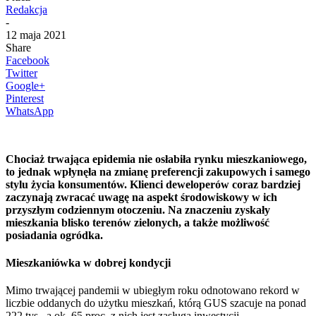
Redakcja
-
12 maja 2021
Share
Facebook
Twitter
Google+
Pinterest
WhatsApp
Chociaż trwająca epidemia nie osłabiła rynku mieszkaniowego,
to jednak wpłynęła na zmianę preferencji zakupowych i samego
stylu życia konsumentów. Klienci deweloperów coraz bardziej
zaczynają zwracać uwagę na aspekt środowiskowy w ich
przyszłym codziennym otoczeniu. Na znaczeniu zyskały
mieszkania blisko terenów zielonych, a także możliwość
posiadania ogródka.
Mieszkaniówka w dobrej kondycji
Mimo trwającej pandemii w ubiegłym roku odnotowano rekord w
liczbie oddanych do użytku mieszkań, którą GUS szacuje na ponad
222 tys., a ok. 65 proc. z nich jest zasługą inwestycji