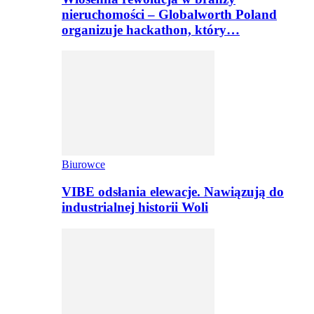
nieruchomości – Globalworth Poland
organizuje hackathon, który…
Biurowce
VIBE odsłania elewacje. Nawiązują do
industrialnej historii Woli