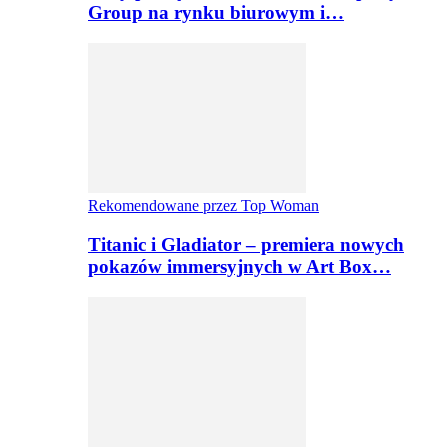
Group na rynku biurowym i…
Rekomendowane przez Top Woman
Titanic i Gladiator – premiera nowych
pokazów immersyjnych w Art Box…