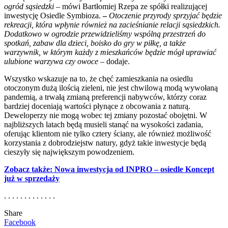
ogród sąsiedzki
– mówi Bartłomiej Rzepa ze spółki realizującej
inwestycję Osiedle Symbioza.
–
Otoczenie przyrody sprzyjać będzie
rekreacji, która wpłynie również na zacieśnianie relacji sąsiedzkich.
Dodatkowo w ogrodzie przewidzieliśmy wspólną przestrzeń do
spotkań, zabaw dla dzieci, boisko do gry w piłkę, a także
warzywnik, w którym każdy z mieszkańców będzie mógł uprawiać
ulubione warzywa czy owoce
– dodaje.
Wszystko wskazuje na to, że chęć zamieszkania na osiedlu
otoczonym dużą ilością zieleni, nie jest chwilową modą wywołaną
pandemią, a trwałą zmianą preferencji nabywców, którzy coraz
bardziej doceniają wartości płynące z obcowania z naturą.
Deweloperzy nie mogą wobec tej zmiany pozostać obojętni. W
najbliższych latach będą musieli stanąć na wysokości zadania,
oferując klientom nie tylko cztery ściany, ale również możliwość
korzystania z dobrodziejstw natury, gdyż takie inwestycje będą
cieszyły się największym powodzeniem.
Zobacz także: Nowa inwestycja od INPRO – osiedle Koncept
już w sprzedaży
. . . . . . . . . . . . .
Share
Facebook