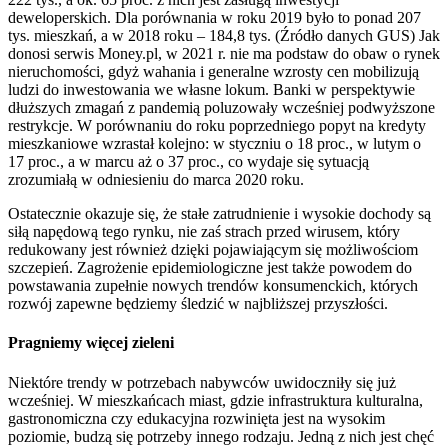
deweloperskich. Dla porównania w roku 2019 było to ponad 207
tys. mieszkań, a w 2018 roku – 184,8 tys. (Źródło danych GUS) Jak
donosi serwis Money.pl, w 2021 r. nie ma podstaw do obaw o rynek
nieruchomości, gdyż wahania i generalne wzrosty cen mobilizują
ludzi do inwestowania we własne lokum. Banki w perspektywie
dłuższych zmagań z pandemią poluzowały wcześniej podwyższone
restrykcje. W porównaniu do roku poprzedniego popyt na kredyty
mieszkaniowe wzrastał kolejno: w styczniu o 18 proc., w lutym o
17 proc., a w marcu aż o 37 proc., co wydaje się sytuacją
zrozumiałą w odniesieniu do marca 2020 roku.
Ostatecznie okazuje się, że stałe zatrudnienie i wysokie dochody są
siłą napędową tego rynku, nie zaś strach przed wirusem, który
redukowany jest również dzięki pojawiającym się możliwościom
szczepień. Zagrożenie epidemiologiczne jest także powodem do
powstawania zupełnie nowych trendów konsumenckich, których
rozwój zapewne będziemy śledzić w najbliższej przyszłości.
Pragniemy więcej zieleni
Niektóre trendy w potrzebach nabywców uwidoczniły się już
wcześniej. W mieszkańcach miast, gdzie infrastruktura kulturalna,
gastronomiczna czy edukacyjna rozwinięta jest na wysokim
poziomie, budzą się potrzeby innego rodzaju. Jedną z nich jest chęć