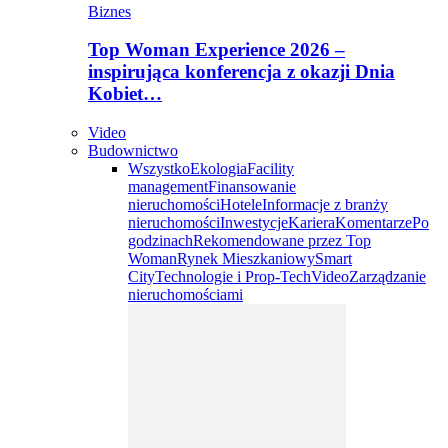
Biznes
Top Woman Experience 2026 –
inspirująca konferencja z okazji Dnia
Kobiet…
Video
Budownictwo
Wszystko
Ekologia
Facility
management
Finansowanie
nieruchomości
Hotele
Informacje z branży
nieruchomości
Inwestycje
Kariera
Komentarze
Po
godzinach
Rekomendowane przez Top
Woman
Rynek Mieszkaniowy
Smart
City
Technologie i Prop-Tech
Video
Zarządzanie
nieruchomościami