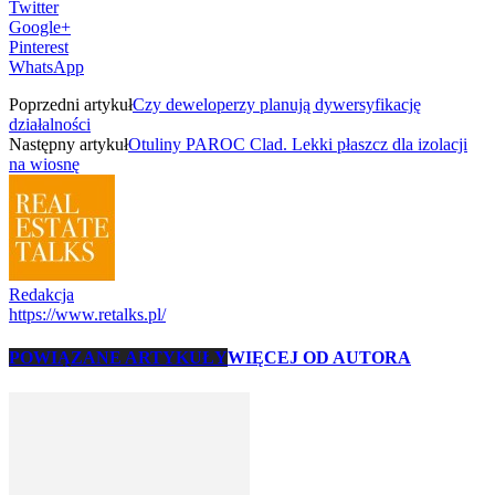
Twitter
Google+
Pinterest
WhatsApp
Poprzedni artykuł
Czy deweloperzy planują dywersyfikację
działalności
Następny artykuł
Otuliny PAROC Clad. Lekki płaszcz dla izolacji
na wiosnę
Redakcja
https://www.retalks.pl/
POWIĄZANE ARTYKUŁY
WIĘCEJ OD AUTORA