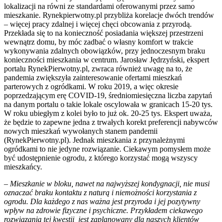
lokalizacji na równi ze standardami oferowanymi przez samo
mieszkanie. Rynekpierwotny.pl przybliża korelacje dwóch trendów
– więcej pracy zdalnej i więcej chęci obcowania z przyrodą.
Przekłada się to na konieczność posiadania większej przestrzeni
wewnątrz domu, by móc zadbać o własny komfort w trakcie
wykonywania zdalnych obowiązków, przy jednoczesnym braku
konieczności mieszkania w centrum. Jarosław Jędrzyński, ekspert
portalu RynekPierwotny.pl, zwraca również uwagę na to, że
pandemia zwiększyła zainteresowanie ofertami mieszkań
parterowych z ogródkami. W roku 2019, a więc okresie
poprzedzającym erę COVID-19, średniomiesięczna liczba zapytań
na danym portalu o takie lokale oscylowała w granicach 15-20 tys.
W roku ubiegłym z kolei było to już ok. 20-25 tys. Ekspert uważa,
że będzie to zapewne jedna z trwałych korekt preferencji nabywców
nowych mieszkań wywołanych stanem pandemii
(RynekPierwotny.pl). Jednak mieszkania z przynależnymi
ogródkami to nie jedyne rozwiązanie. Ciekawym pomysłem może
być udostępnienie ogrodu, z którego korzystać mogą wszyscy
mieszkańcy.
–
Mieszkanie w bloku, nawet na najwyższej kondygnacji, nie musi
oznaczać braku kontaktu z naturą i niemożności korzystania z
ogrodu. Dla każdego z nas ważna jest przyroda i jej pozytywny
wpływ na zdrowie fizyczne i psychiczne. Przykładem ciekawego
rozwiązania tej kwestii jest zaplanowany dla naszych klientów