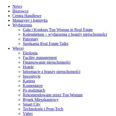
News
Biurowce
Centra Handlowe
Magazyny i logistyka
Wydarzenia
Gala i Konkurs Top Woman in Real Estate
Kalendarium – wydarzenia z branży nieruchomości
Patronaty
Spotkania Real Estate Talks
Więcej
Ekologia
Facility management
Finansowanie nieruchomości
Hotele
Informacje z branży nieruchomości
Inwestycje
Kariera
Komentarze
Po godzinach
Rekomendowane przez Top Woman
Rynek Mieszkaniowy
Smart City
Technologie i Prop-Tech
Video