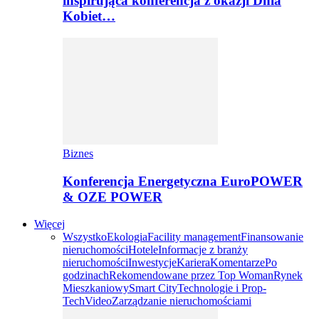
inspirująca konferencja z okazji Dnia
Kobiet…
Biznes
Konferencja Energetyczna EuroPOWER
& OZE POWER
Więcej
Wszystko
Ekologia
Facility management
Finansowanie
nieruchomości
Hotele
Informacje z branży
nieruchomości
Inwestycje
Kariera
Komentarze
Po
godzinach
Rekomendowane przez Top Woman
Rynek
Mieszkaniowy
Smart City
Technologie i Prop-
Tech
Video
Zarządzanie nieruchomościami