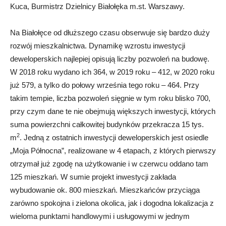
Kuca, Burmistrz Dzielnicy Białołęka m.st. Warszawy.
Na Białołęce od dłuższego czasu obserwuje się bardzo duży
rozwój mieszkalnictwa. Dynamikę wzrostu inwestycji
deweloperskich najlepiej opisują liczby pozwoleń na budowę.
W 2018 roku wydano ich 364, w 2019 roku – 412, w 2020 roku
już 579, a tylko do połowy września tego roku – 464. Przy
takim tempie, liczba pozwoleń sięgnie w tym roku blisko 700,
przy czym dane te nie obejmują większych inwestycji, których
suma powierzchni całkowitej budynków przekracza 15 tys.
2
m
. Jedną z ostatnich inwestycji deweloperskich jest osiedle
„Moja Północna”, realizowane w 4 etapach, z których pierwszy
otrzymał już zgodę na użytkowanie i w czerwcu oddano tam
125 mieszkań. W sumie projekt inwestycji zakłada
wybudowanie ok. 800 mieszkań. Mieszkańców przyciąga
zarówno spokojna i zielona okolica, jak i dogodna lokalizacja z
wieloma punktami handlowymi i usługowymi w jednym