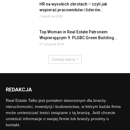
HR na wysokich obrotach – czyli jak
wspierać pracowników i liderów...
2 kwietnia 2020
Top Woman in Real Estate Patronem
Wspierającym 9. PLGBC Green Building...
27 sierpnia 2019
Załaduj więcej
REDAKCJA
Real Estate Talks jest portalem stworzonym dla branży
nieruchomości, inwestycji i budownictwa, w którym każda firma
może umieszczać treści związane z tą branżą. Jeśli chcecie
umieścić informacje o swojej firmie lub branży prosimy o
kontakt.