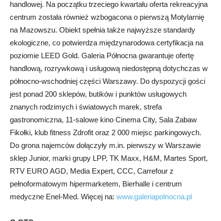
handlowej. Na początku trzeciego kwartału oferta rekreacyjna
centrum została również wzbogacona o pierwszą Motylarnię
na Mazowszu. Obiekt spełnia także najwyższe standardy
ekologiczne, co potwierdza międzynarodowa certyfikacja na
poziomie LEED Gold. Galeria Północna gwarantuje ofertę
handlową, rozrywkową i usługową niedostępną dotychczas w
północno-wschodniej części Warszawy. Do dyspozycji gości
jest ponad 200 sklepów, butików i punktów usługowych
znanych rodzimych i światowych marek, strefa
gastronomiczna, 11-salowe kino Cinema City, Sala Zabaw
Fikołki, klub fitness Zdrofit oraz 2 000 miejsc parkingowych.
Do grona najemców dołączyły m.in. pierwszy w Warszawie
sklep Junior, marki grupy LPP, TK Maxx, H&M, Martes Sport,
RTV EURO AGD, Media Expert, CCC, Carrefour z
pełnoformatowym hipermarketem, Bierhalle i centrum
medyczne Enel-Med. Więcej na:
www.galeriapolnocna.pl