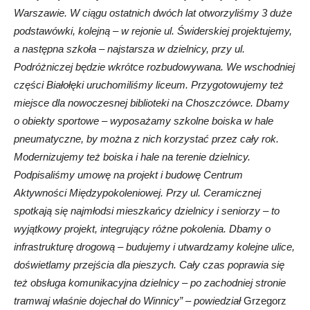
Warszawie. W ciągu ostatnich dwóch lat otworzyliśmy 3 duże
podstawówki, kolejną – w rejonie ul. Świderskiej projektujemy,
a następna szkoła – najstarsza w dzielnicy, przy ul.
Podróżniczej będzie wkrótce rozbudowywana. We wschodniej
części Białołęki uruchomiliśmy liceum. Przygotowujemy też
miejsce dla nowoczesnej biblioteki na Choszczówce. Dbamy
o obiekty sportowe – wyposażamy szkolne boiska w hale
pneumatyczne, by można z nich korzystać przez cały rok.
Modernizujemy też boiska i hale na terenie dzielnicy.
Podpisaliśmy umowę na projekt i budowę Centrum
Aktywności Międzypokoleniowej. Przy ul. Ceramicznej
spotkają się najmłodsi mieszkańcy dzielnicy i seniorzy – to
wyjątkowy projekt, integrujący różne pokolenia. Dbamy o
infrastrukturę drogową – budujemy i utwardzamy kolejne ulice,
doświetlamy przejścia dla pieszych. Cały czas poprawia się
też obsługa komunikacyjna dzielnicy – po zachodniej stronie
tramwaj właśnie dojechał do Winnicy” – powiedział
Grzegorz