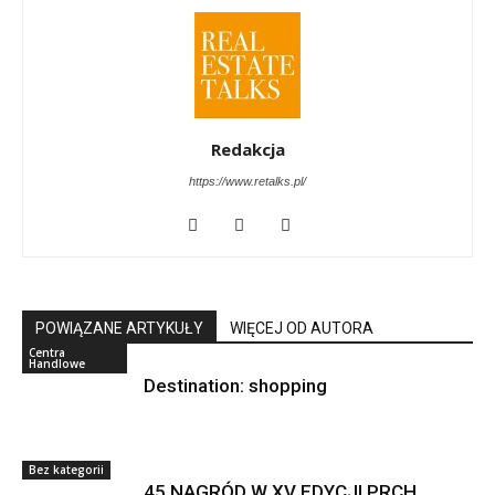
Redakcja
https://www.retalks.pl/
POWIĄZANE ARTYKUŁY
WIĘCEJ OD AUTORA
Centra
Handlowe
Destination: shopping
Bez kategorii
45 NAGRÓD W XV EDYCJI PRCH