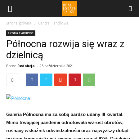
Strona główna
Centra Handlowe
Centra Handlowe
Północna rozwija się wraz z
dzielnicą
Przez
Redakcja
-
25 października 2021
Galeria Północna ma za sobą bardzo udany III kwartał.
Mimo trwającej pandemii odnotowała wzrost obrotów,
rosnący wskaźnik odwiedzalności oraz najwyższy dotąd
poziom komercjalizacji, wynoszący ponad 92%. Dzielnica