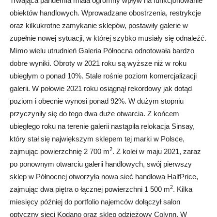
Trwająca pandemia miała ogromny wpływ na funkcjonowanie
obiektów handlowych. Wprowadzane obostrzenia, restrykcje
oraz kilkukrotne zamykanie sklepów, postawiły galerie w
zupełnie nowej sytuacji, w której szybko musiały się odnaleźć.
Mimo wielu utrudnień Galeria Północna odnotowała bardzo
dobre wyniki. Obroty w 2021 roku są wyższe niż w roku
ubiegłym o ponad 10%. Stale rośnie poziom komercjalizacji
galerii. W połowie 2021 roku osiągnął rekordowy jak dotąd
poziom i obecnie wynosi ponad 92%. W dużym stopniu
przyczyniły się do tego dwa duże otwarcia. Z końcem
ubiegłego roku na terenie galerii nastąpiła relokacja Sinsay,
który stał się największym sklepem tej marki w Polsce,
2
zajmując powierzchnię 2 700 m
. Z kolei w maju 2021, zaraz
po ponownym otwarciu galerii handlowych, swój pierwszy
sklep w Północnej otworzyła nowa sieć handlowa HalfPrice,
2
zajmując dwa piętra o łącznej powierzchni 1 500 m
. Kilka
miesięcy później do portfolio najemców dołączył salon
optyczny sieci Kodano oraz sklep odzieżowy Colynn. W