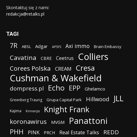
Skontaktuj się z nami:
redakcja@retalks.pl
TAGI
7R
Axi immo
Adgar
ABSL
Brain Embassy
APSYS
Colliers
Cavatina
Ceetrus
CBRE
Cresa
Corees Polska
CREAM
Cushman & Wakefield
Echo
EPP
dompress.pl
Ghelamco
JLL
Hillwood
Grupa Capital Park
Greenberg Traurig
Knight Frank
Kajima
Kinnarps
Panattoni
koronawirus
MVGM
PHH
REDD
PINK
Real Estate Talks
PRCH