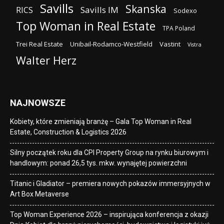
Savills
Skanska
Savills IM
RICS
Sodexo
Top Woman in Real Estate
TPA Poland
Trei Real Estate
Unibail-Rodamco-Westfield
Vastint
Vistra
Walter Herz
NAJNOWSZE
Kobiety, które zmieniają branżę – Gala Top Woman in Real
Estate, Construction & Logistics 2026
Silny początek roku dla CPI Property Group na rynku biurowym i
handlowym: ponad 26,5 tys. mkw. wynajętej powierzchni
Titanic i Gladiator – premiera nowych pokazów immersyjnych w
Art Box Metaverse
Top Woman Experience 2026 – inspirująca konferencja z okazji