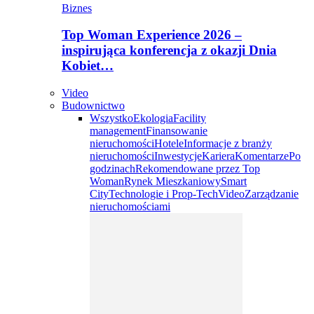
Biznes
Top Woman Experience 2026 –
inspirująca konferencja z okazji Dnia
Kobiet…
Video
Budownictwo
Wszystko
Ekologia
Facility
management
Finansowanie
nieruchomości
Hotele
Informacje z branży
nieruchomości
Inwestycje
Kariera
Komentarze
Po
godzinach
Rekomendowane przez Top
Woman
Rynek Mieszkaniowy
Smart
City
Technologie i Prop-Tech
Video
Zarządzanie
nieruchomościami