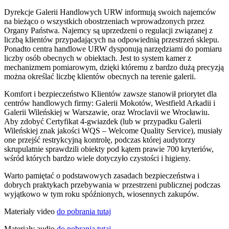
Dyrekcje Galerii Handlowych URW informują swoich najemców
na bieżąco o wszystkich obostrzeniach wprowadzonych przez
Organy Państwa. Najemcy są uprzedzeni o regulacji związanej z
liczbą klientów przypadających na odpowiednią przestrzeń sklepu.
Ponadto centra handlowe URW dysponują narzędziami do pomiaru
liczby osób obecnych w obiektach. Jest to system kamer z
mechanizmem pomiarowym, dzięki któremu z bardzo dużą precyzją
można określać liczbę klientów obecnych na terenie galerii.
Komfort i bezpieczeństwo Klientów zawsze stanowił priorytet dla
centrów handlowych firmy: Galerii Mokotów, Westfield Arkadii i
Galerii Wileńskiej w Warszawie, oraz Wroclavii we Wrocławiu.
Aby zdobyć Certyfikat 4-gwiazdek (lub w przypadku Galerii
Wileńskiej znak jakości WQS – Welcome Quality Service), musiały
one przejść restrykcyjną kontrolę, podczas której audytorzy
skrupulatnie sprawdzili obiekty pod kątem prawie 700 kryteriów,
wśród których bardzo wiele dotyczyło czystości i higieny.
Warto pamiętać o podstawowych zasadach bezpieczeństwa i
dobrych praktykach przebywania w przestrzeni publicznej podczas
wyjątkowo w tym roku spóźnionych, wiosennych zakupów.
Materiały video
do pobrania tutaj
Materiały audio
do pobrania tutaj