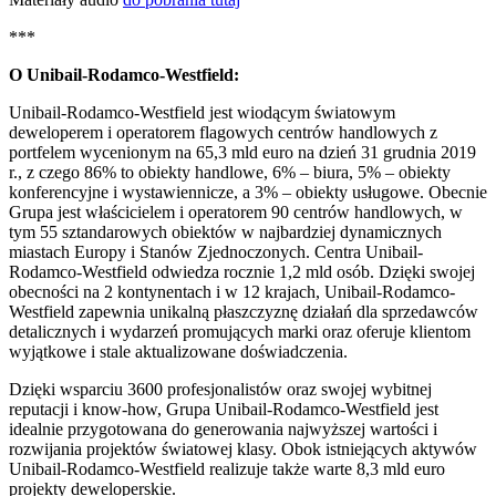
***
O Unibail-Rodamco-Westfield:
Unibail-Rodamco-Westfield jest wiodącym światowym
deweloperem i operatorem flagowych centrów handlowych z
portfelem wycenionym na 65,3 mld euro na dzień 31 grudnia 2019
r., z czego 86% to obiekty handlowe, 6% – biura, 5% – obiekty
konferencyjne i wystawiennicze, a 3% – obiekty usługowe. Obecnie
Grupa jest właścicielem i operatorem 90 centrów handlowych, w
tym 55 sztandarowych obiektów w najbardziej dynamicznych
miastach Europy i Stanów Zjednoczonych. Centra Unibail-
Rodamco-Westfield odwiedza rocznie 1,2 mld osób. Dzięki swojej
obecności na 2 kontynentach i w 12 krajach, Unibail-Rodamco-
Westfield zapewnia unikalną płaszczyznę działań dla sprzedawców
detalicznych i wydarzeń promujących marki oraz oferuje klientom
wyjątkowe i stale aktualizowane doświadczenia.
Dzięki wsparciu 3600 profesjonalistów oraz swojej wybitnej
reputacji i know-how, Grupa Unibail-Rodamco-Westfield jest
idealnie przygotowana do generowania najwyższej wartości i
rozwijania projektów światowej klasy. Obok istniejących aktywów
Unibail-Rodamco-Westfield realizuje także warte 8,3 mld euro
projekty deweloperskie.