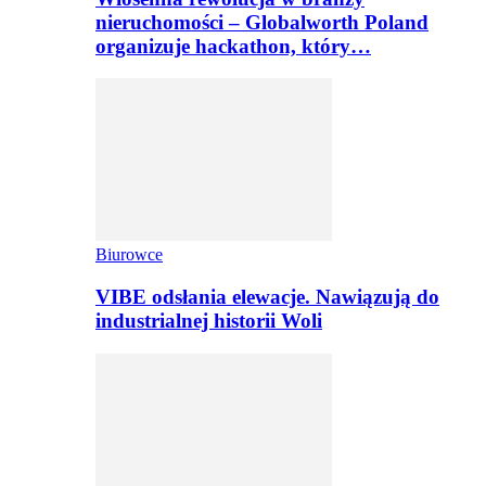
nieruchomości – Globalworth Poland
organizuje hackathon, który…
Biurowce
VIBE odsłania elewacje. Nawiązują do
industrialnej historii Woli