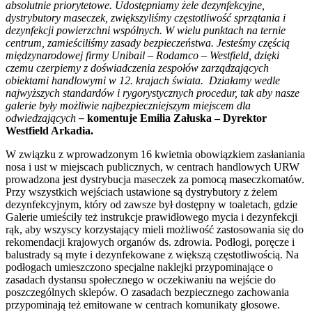
absolutnie priorytetowe. Udostępniamy żele dezynfekcyjne,
dystrybutory maseczek, zwiększyliśmy częstotliwość sprzątania i
dezynfekcji powierzchni wspólnych. W wielu punktach na ternie
centrum, zamieściliśmy zasady bezpieczeństwa. Jesteśmy częścią
międzynarodowej firmy Unibail – Rodamco – Westfield, dzięki
czemu czerpiemy z doświadczenia zespołów zarządzających
obiektami handlowymi w 12. krajach świata. Działamy wedle
najwyższych standardów i rygorystycznych procedur, tak aby nasze
galerie były możliwie najbezpieczniejszym miejscem dla
odwiedzających
–
komentuje Emilia Załuska – Dyrektor
Westfield Arkadia.
W związku z wprowadzonym 16 kwietnia obowiązkiem zasłaniania
nosa i ust w miejscach publicznych, w centrach handlowych URW
prowadzona jest dystrybucja maseczek za pomocą maseczkomatów.
Przy wszystkich wejściach ustawione są dystrybutory z żelem
dezynfekcyjnym, który od zawsze był dostępny w toaletach, gdzie
Galerie umieściły też instrukcje prawidłowego mycia i dezynfekcji
rąk, aby wszyscy korzystający mieli możliwość zastosowania się do
rekomendacji krajowych organów ds. zdrowia. Podłogi, poręcze i
balustrady są myte i dezynfekowane z większą częstotliwością. Na
podłogach umieszczono specjalne naklejki przypominające o
zasadach dystansu społecznego w oczekiwaniu na wejście do
poszczególnych sklepów. O zasadach bezpiecznego zachowania
przypominają też emitowane w centrach komunikaty głosowe.