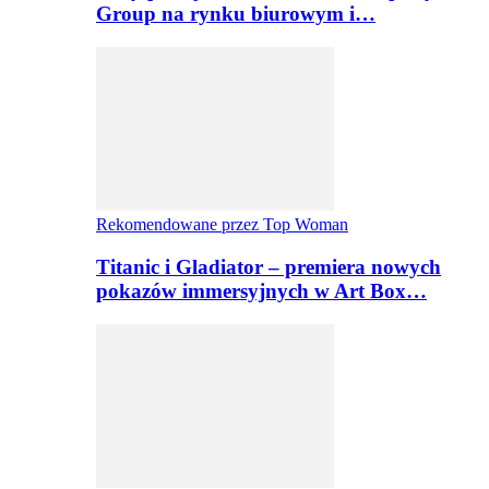
Group na rynku biurowym i…
Rekomendowane przez Top Woman
Titanic i Gladiator – premiera nowych
pokazów immersyjnych w Art Box…