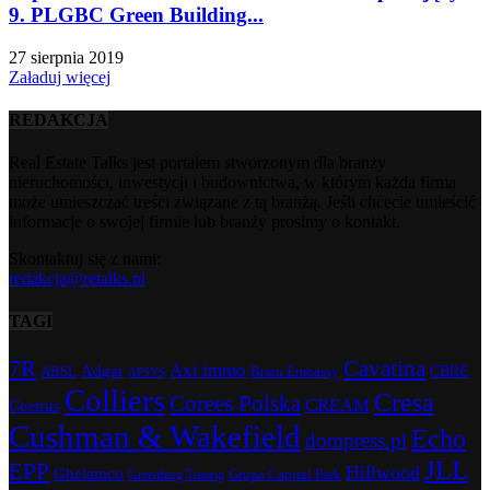
9. PLGBC Green Building...
27 sierpnia 2019
Załaduj więcej
REDAKCJA
Real Estate Talks jest portalem stworzonym dla branży
nieruchomości, inwestycji i budownictwa, w którym każda firma
może umieszczać treści związane z tą branżą. Jeśli chcecie umieścić
informacje o swojej firmie lub branży prosimy o kontakt.
Skontaktuj się z nami:
redakcja@retalks.pl
TAGI
7R
Cavatina
Axi immo
Adgar
CBRE
ABSL
Brain Embassy
APSYS
Colliers
Cresa
Corees Polska
CREAM
Ceetrus
Cushman & Wakefield
Echo
dompress.pl
JLL
EPP
Hillwood
Ghelamco
Grupa Capital Park
Greenberg Traurig