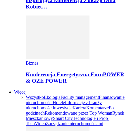
inspirująca konferencja z okazji Dnia
Kobiet…
Biznes
Konferencja Energetyczna EuroPOWER
& OZE POWER
Więcej
Wszystko
Ekologia
Facility management
Finansowanie
nieruchomości
Hotele
Informacje z branży
nieruchomości
Inwestycje
Kariera
Komentarze
Po
godzinach
Rekomendowane przez Top Woman
Rynek
Mieszkaniowy
Smart City
Technologie i Prop-
Tech
Video
Zarządzanie nieruchomościami