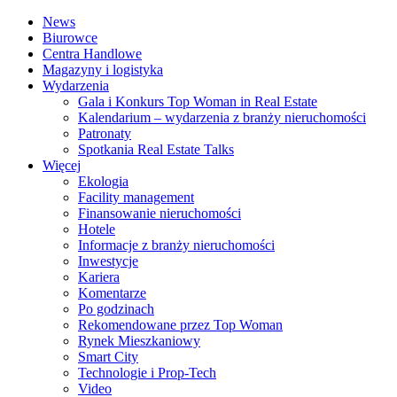
News
Biurowce
Centra Handlowe
Magazyny i logistyka
Wydarzenia
Gala i Konkurs Top Woman in Real Estate
Kalendarium – wydarzenia z branży nieruchomości
Patronaty
Spotkania Real Estate Talks
Więcej
Ekologia
Facility management
Finansowanie nieruchomości
Hotele
Informacje z branży nieruchomości
Inwestycje
Kariera
Komentarze
Po godzinach
Rekomendowane przez Top Woman
Rynek Mieszkaniowy
Smart City
Technologie i Prop-Tech
Video